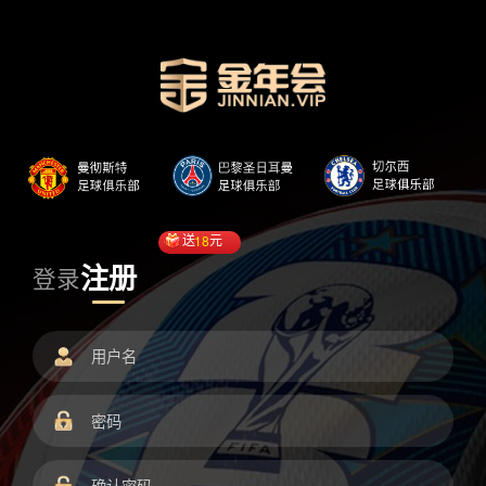
送
18
元
注册
登录