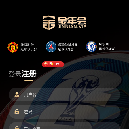
送
18
元
注册
登录