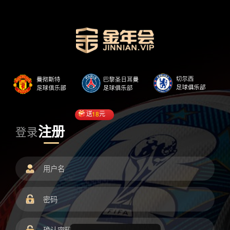
送
18
元
注册
登录