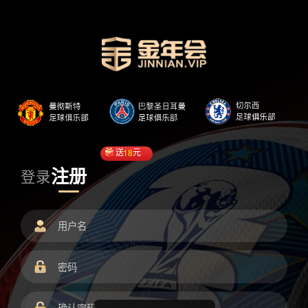
送
18
元
注册
登录