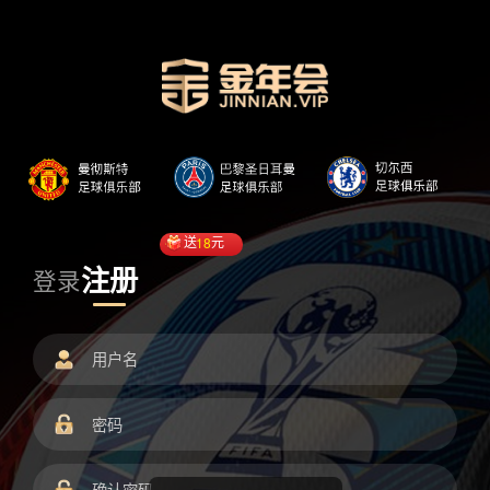
送
18
元
注册
登录