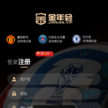
送
18
元
注册
登录